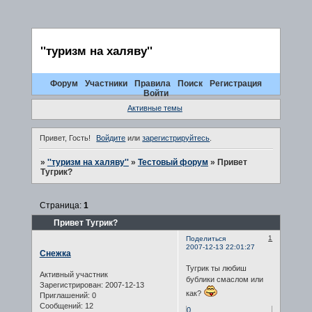
''туризм на халяву''
Форум
Участники
Правила
Поиск
Регистрация
Войти
Активные темы
Привет, Гость!
Войдите
или
зарегистрируйтесь
.
»
''туризм на халяву''
»
Тестовый форум
»
Привет
Тугрик?
Страница:
1
Привет Тугрик?
1
Поделиться
2007-12-13 22:01:27
Снежка
Тугрик ты любиш
Активный участник
бублики смаслом или
Зарегистрирован
: 2007-12-13
как?
Приглашений:
0
Сообщений:
12
0