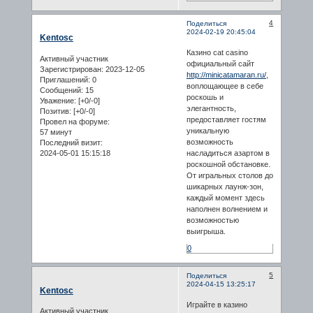
4
Поделиться
2024-02-19 20:45:04
Kentosc
Казино cat casino
Активный участник
официальный сайт
Зарегистрирован
: 2023-12-05
http://minicatamaran.ru/
,
Приглашений:
0
воплощающее в себе
Сообщений:
15
роскошь и
Уважение:
[+0/-0]
элегантность,
Позитив:
[+0/-0]
предоставляет гостям
Провел на форуме:
уникальную
57 минут
возможность
Последний визит:
2024-05-01 15:15:18
насладиться азартом в
роскошной обстановке.
От игральных столов до
шикарных лаунж-зон,
каждый момент здесь
наполнен волнением и
возможностью
выигрыша.
0
5
Поделиться
2024-04-15 13:25:17
Kentosc
Играйте в казино
Активный участник