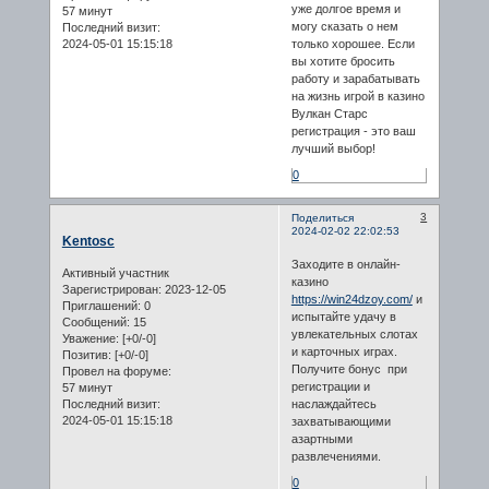
уже долгое время и
57 минут
могу сказать о нем
Последний визит:
2024-05-01 15:15:18
только хорошее. Если
вы хотите бросить
работу и зарабатывать
на жизнь игрой в казино
Вулкан Старс
регистрация - это ваш
лучший выбор!
0
3
Поделиться
2024-02-02 22:02:53
Kentosc
Заходите в онлайн-
Активный участник
казино
Зарегистрирован
: 2023-12-05
https://win24dzoy.com/
и
Приглашений:
0
испытайте удачу в
Сообщений:
15
увлекательных слотах
Уважение:
[+0/-0]
и карточных играх.
Позитив:
[+0/-0]
Получите бонус при
Провел на форуме:
регистрации и
57 минут
наслаждайтесь
Последний визит:
2024-05-01 15:15:18
захватывающими
азартными
развлечениями.
0