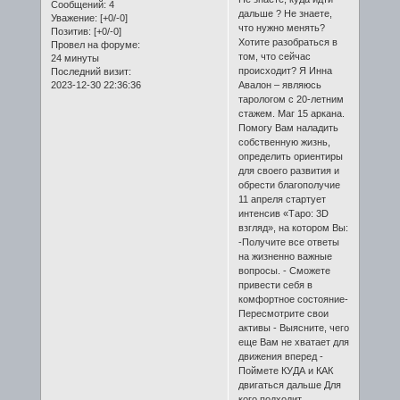
Сообщений:
4
дальше ? Не знаете,
Уважение:
[+0/-0]
что нужно менять?
Позитив:
[+0/-0]
Хотите разобраться в
Провел на форуме:
том, что сейчас
24 минуты
происходит? Я Инна
Последний визит:
2023-12-30 22:36:36
Авалон – являюсь
тарологом с 20-летним
стажем. Маг 15 аркана.
Помогу Вам наладить
собственную жизнь,
определить ориентиры
для своего развития и
обрести благополучие
11 апреля стартует
интенсив «Таро: 3D
взгляд», на котором Вы:
-Получите все ответы
на жизненно важные
вопросы. - Сможете
привести себя в
комфортное состояние-
Пересмотрите свои
активы - Выясните, чего
еще Вам не хватает для
движения вперед -
Поймете КУДА и КАК
двигаться дальше Для
кого подходит