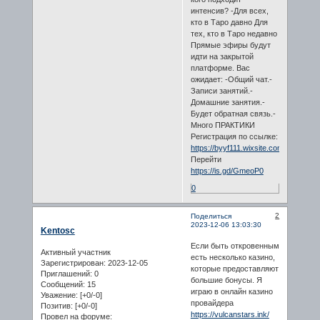
интенсив? -Для всех,
кто в Таро давно Для
тех, кто в Таро недавно
Прямые эфиры будут
идти на закрытой
платформе. Вас
ожидает: -Общий чат.-
Записи занятий.-
Домашние занятия.-
Будет обратная связь.-
Много ПРАКТИКИ
Регистрация по ссылке:
https://byyf111.wixsite.com/website1
Перейти
https://is.gd/GmeoP0
0
2
Поделиться
2023-12-06 13:03:30
Kentosc
Если быть откровенным
Активный участник
есть несколько казино,
Зарегистрирован
: 2023-12-05
которые предоставляют
Приглашений:
0
большие бонусы. Я
Сообщений:
15
играю в онлайн казино
Уважение:
[+0/-0]
провайдера
Позитив:
[+0/-0]
https://vulcanstars.ink/
Провел на форуме: