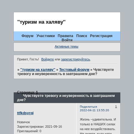
''туризм на халяву''
Форум
Участники
Правила
Поиск
Регистрация
Войти
Активные темы
Привет, Гость!
Войдите
или
зарегистрируйтесь
.
»
''туризм на халяву''
»
Тестовый форум
»
Чувствуете
тревогу и неуверенность в завтрашнем дне?
Страница:
1
Чувствуете тревогу и неуверенность в завтрашнем
дне?
1
Поделиться
2022-04-11 13:55:20
ttfkdsyrqi
Жизнь –удивительна. И
Новичок
только в НАШИХ силах
Зарегистрирован
: 2021-09-16
на нее воздействовать.
Приглашений:
0
Не знаете, куда идти